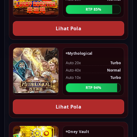
RTP 85%
Lihat Pola
Mythological
Auto 20x
Turbo
Auto 40x
Normal
Auto 10x
Turbo
RTP 94%
Lihat Pola
Oney Vault