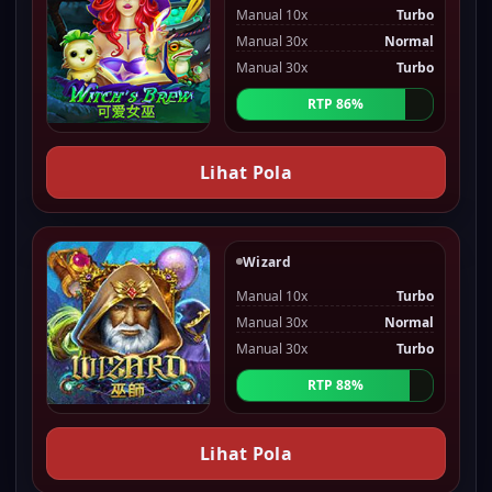
Manual 10x
Turbo
Manual 30x
Normal
Manual 30x
Turbo
RTP 86%
Lihat Pola
Wizard
Manual 10x
Turbo
Manual 30x
Normal
Manual 30x
Turbo
RTP 88%
Lihat Pola