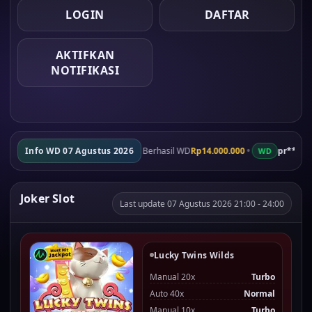
LOGIN
DAFTAR
AKTIFKAN
NOTIFIKASI
•
•
00
Info WD 07 Agustus 2026
im*****9
•
Berhasil WD
Rp14.000.000
pr*********1
•
Berhas
WD
WD
Joker Slot
Last update 07 Agustus 2026 21:00 - 24:00
Lucky Twins Wilds
Manual 20x
Turbo
Auto 40x
Normal
Manual 10x
Turbo