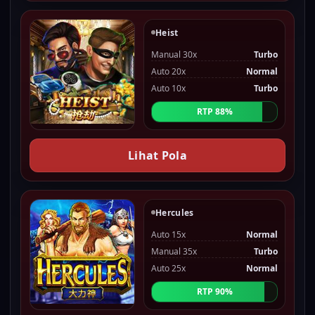
Heist
Manual 30x
Turbo
Auto 20x
Normal
Auto 10x
Turbo
RTP 88%
Lihat Pola
Hercules
Auto 15x
Normal
Manual 35x
Turbo
Auto 25x
Normal
RTP 90%