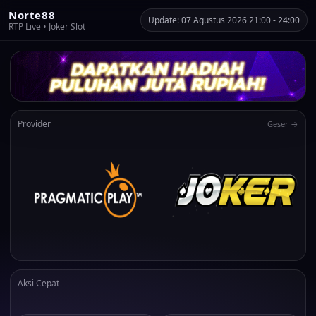
Norte88
Update: 07 Agustus 2026 21:00 - 24:00
RTP Live • Joker Slot
Provider
Geser →
Aksi Cepat