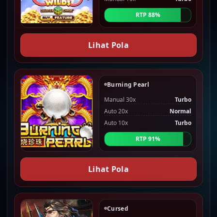
RTP 88%
Lihat Pola
Burning Pearl
Manual 30x
Turbo
Auto 20x
Normal
Auto 10x
Turbo
RTP 91%
Lihat Pola
Cursed