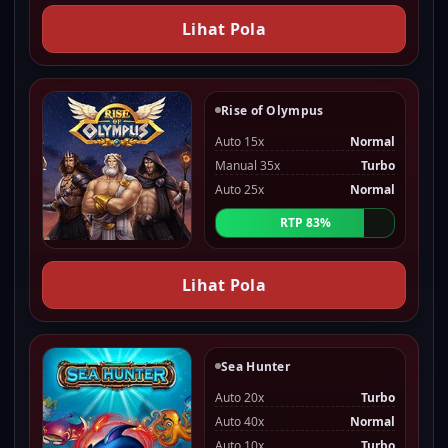
Lihat Pola
Rise of Olympus
Auto 15x
Normal
Manual 35x
Turbo
Auto 25x
Normal
RTP 83%
Lihat Pola
Sea Hunter
Auto 20x
Turbo
Auto 40x
Normal
Auto 10x
Turbo