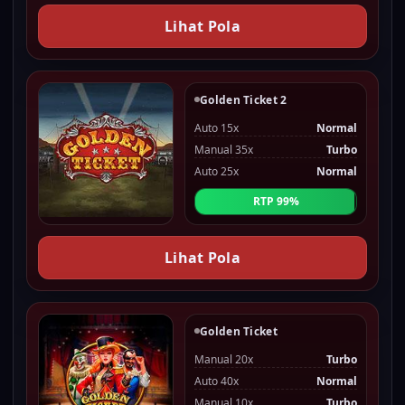
Lihat Pola
Golden Ticket 2
Auto 15x
Normal
Manual 35x
Turbo
Auto 25x
Normal
RTP 99%
Lihat Pola
Golden Ticket
Manual 20x
Turbo
Auto 40x
Normal
Manual 10x
Turbo