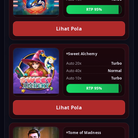
RTP 95%
Lihat Pola
Sweet Alchemy
Auto 20x
Turbo
Auto 40x
Normal
Auto 10x
Turbo
RTP 95%
Lihat Pola
Tome of Madness