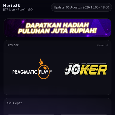
Norte88
Update: 06 Agustus 2026 15:00 - 18:00
RTP Live • PLAY n GO
Provider
Geser →
Aksi Cepat