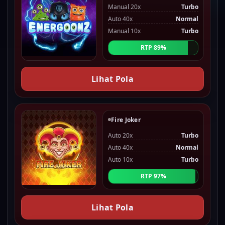
Manual 20x
Turbo
Auto 40x
Normal
Manual 10x
Turbo
RTP 89%
Lihat Pola
Fire Joker
Auto 20x
Turbo
Auto 40x
Normal
Auto 10x
Turbo
RTP 97%
Lihat Pola