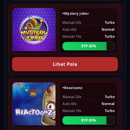
Mystery Joker
Manual 20x
Turbo
Auto 40x
Normal
Manual 10x
Turbo
RTP 85%
Lihat Pola
Reactoonz
Manual 20x
Turbo
Auto 40x
Normal
Manual 10x
Turbo
RTP 85%