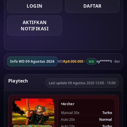
LOGIN
DAFTAR
AKTIFKAN
NOTIFIKASI
•
iq******8
Info WD 09 Agustus 2026
•
Berhasil WD
Rp8.000.000
ry*****1
•
Berhasil WD
Rp5.000.0
WD
Playtech
Last update 09 Agustus 2026 12:00 - 15:00
Archer
Manual 30x
Turbo
Auto 20x
Normal
Auto 10x
Turbo