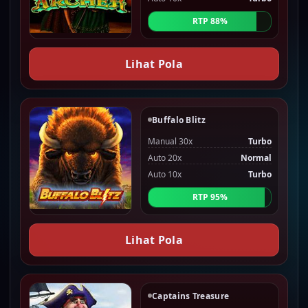
RTP 88%
Lihat Pola
Buffalo Blitz
Manual 30x
Turbo
Auto 20x
Normal
Auto 10x
Turbo
RTP 95%
Lihat Pola
Captains Treasure