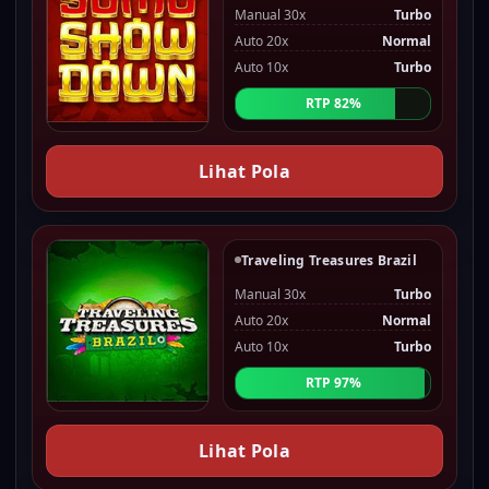
Manual 30x
Turbo
Auto 20x
Normal
Auto 10x
Turbo
RTP 82%
Lihat Pola
Traveling Treasures Brazil
Manual 30x
Turbo
Auto 20x
Normal
Auto 10x
Turbo
RTP 97%
Lihat Pola