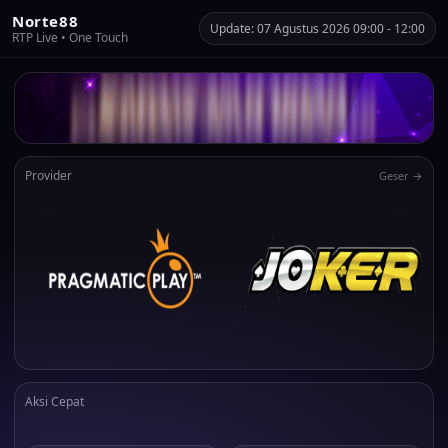
Norte88
Update: 07 Agustus 2026 09:00 - 12:00
RTP Live • One Touch
Provider
Geser →
Aksi Cepat