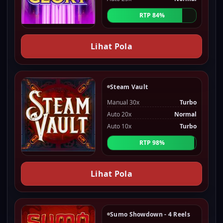
RTP 84%
Lihat Pola
Steam Vault
Manual 30x
Turbo
Auto 20x
Normal
Auto 10x
Turbo
RTP 98%
Lihat Pola
Sumo Showdown - 4 Reels