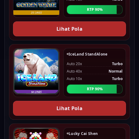
RTP 90%
Lihat Pola
IceLand StandAlone
Auto 20x
Turbo
Auto 40x
Normal
Auto 10x
Turbo
RTP 90%
Lihat Pola
Lucky Cai Shen