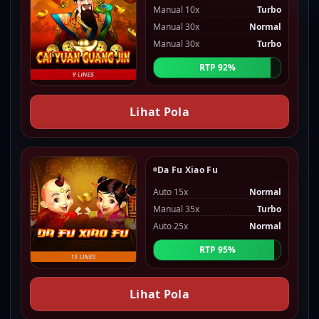
Manual 10x
Turbo
Manual 30x
Normal
Manual 30x
Turbo
RTP 92%
Lihat Pola
Da Fu Xiao Fu
Auto 15x
Normal
Manual 35x
Turbo
Auto 25x
Normal
RTP 95%
Lihat Pola