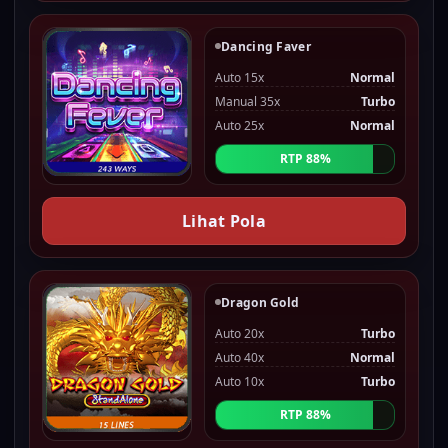
Dancing Faver
Auto 15x
Normal
Manual 35x
Turbo
Auto 25x
Normal
RTP 88%
Lihat Pola
Dragon Gold
Auto 20x
Turbo
Auto 40x
Normal
Auto 10x
Turbo
RTP 88%