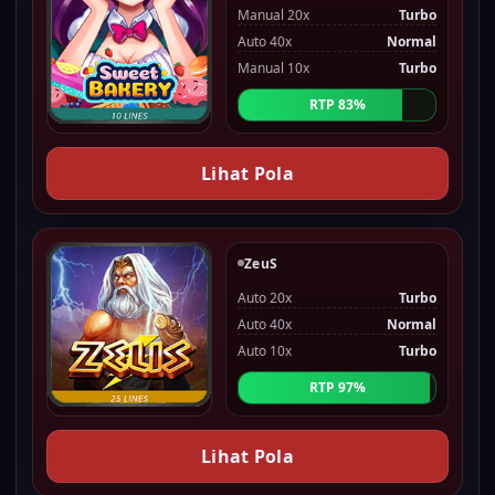
Manual 20x
Turbo
Auto 40x
Normal
Manual 10x
Turbo
RTP 83%
Lihat Pola
ZeuS
Auto 20x
Turbo
Auto 40x
Normal
Auto 10x
Turbo
RTP 97%
Lihat Pola