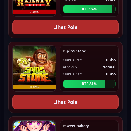
RTP 94%
Lihat Pola
Spins Stone
Manual 20x
Turbo
Auto 40x
Normal
Manual 10x
Turbo
RTP 81%
Lihat Pola
Sweet Bakery