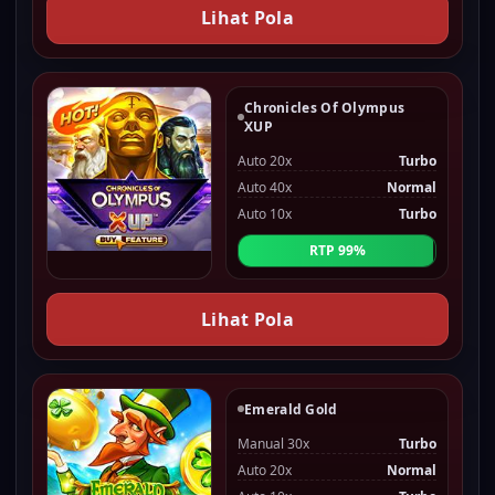
Lihat Pola
Chronicles Of Olympus
XUP
Auto 20x
Turbo
Auto 40x
Normal
Auto 10x
Turbo
RTP 99%
Lihat Pola
Emerald Gold
Manual 30x
Turbo
Auto 20x
Normal