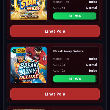
Manual 35x
Turbo
Auto 25x
Normal
RTP 98%
Lihat Pola
Break Away Deluxe
Manual 30x
Turbo
Auto 20x
Normal
Auto 10x
Turbo
RTP 97%
Lihat Pola