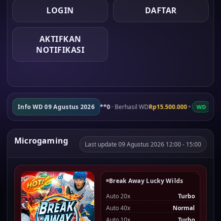
LOGIN
DAFTAR
AKTIFKAN
NOTIFIKASI
•
•
00
Info WD 09 Agustus 2026
pr*********0
•
Berhasil WD
Rp15.500.000
vi*********0
•
Be
WD
WD
Microgaming
Last update 09 Agustus 2026 12:00 - 15:00
Break Away Lucky Wilds
Auto 20x
Turbo
Auto 40x
Normal
Auto 10x
Turbo