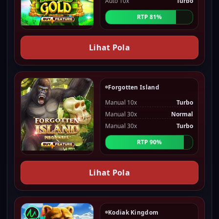
Auto 10x
Turbo
RTP 81%
Lihat Pola
Forgotten Island
Manual 10x
Turbo
Manual 30x
Normal
Manual 30x
Turbo
RTP 90%
Lihat Pola
Kodiak Kingdom